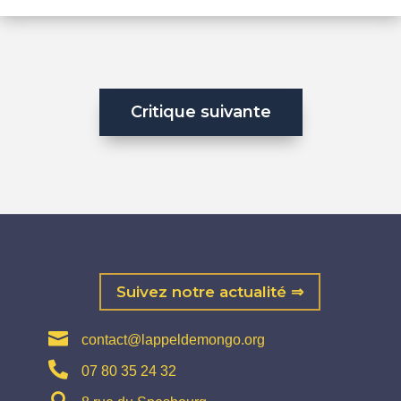
Critique suivante
Suivez notre actualité ⇒

contact@lappeldemongo.org

07 80 35 24 32