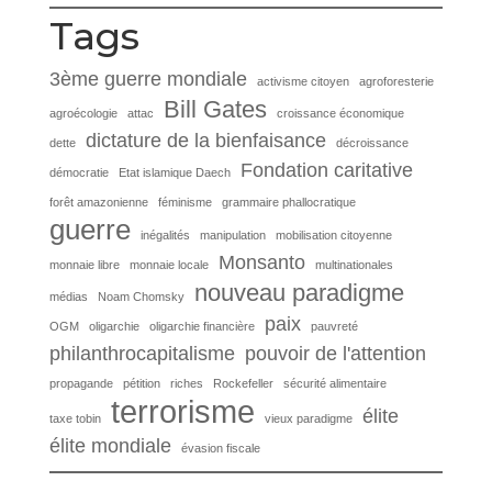
Tags
3ème guerre mondiale
activisme citoyen
agroforesterie
Bill Gates
agroécologie
attac
croissance économique
dictature de la bienfaisance
dette
décroissance
Fondation caritative
démocratie
Etat islamique Daech
forêt amazonienne
féminisme
grammaire phallocratique
guerre
inégalités
manipulation
mobilisation citoyenne
Monsanto
monnaie libre
monnaie locale
multinationales
nouveau paradigme
médias
Noam Chomsky
paix
OGM
oligarchie
oligarchie financière
pauvreté
philanthrocapitalisme
pouvoir de l'attention
propagande
pétition
riches
Rockefeller
sécurité alimentaire
terrorisme
élite
taxe tobin
vieux paradigme
élite mondiale
évasion fiscale