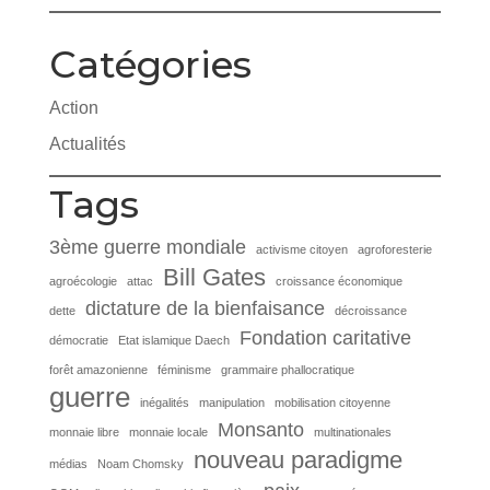
Catégories
Action
Actualités
Tags
3ème guerre mondiale
activisme citoyen
agroforesterie
Bill Gates
agroécologie
attac
croissance économique
dictature de la bienfaisance
dette
décroissance
Fondation caritative
démocratie
Etat islamique Daech
forêt amazonienne
féminisme
grammaire phallocratique
guerre
inégalités
manipulation
mobilisation citoyenne
Monsanto
monnaie libre
monnaie locale
multinationales
nouveau paradigme
médias
Noam Chomsky