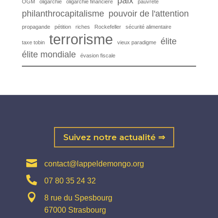
paix
OGM
oligarchie
oligarchie financière
pauvreté
philanthrocapitalisme
pouvoir de l'attention
propagande
pétition
riches
Rockefeller
sécurité alimentaire
terrorisme
élite
taxe tobin
vieux paradigme
élite mondiale
évasion fiscale
Suivez notre actualité ⇒

contact@lappeldemongo.org

07 80 35 24 32

8 rue du Spesbourg
67000 Strasbourg