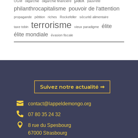
paix
OGM
oligarchie
oligarchie financière
pauvreté
philanthrocapitalisme
pouvoir de l'attention
propagande
pétition
riches
Rockefeller
sécurité alimentaire
terrorisme
élite
taxe tobin
vieux paradigme
élite mondiale
évasion fiscale
Suivez notre actualité ⇒

contact@lappeldemongo.org

07 80 35 24 32

8 rue du Spesbourg
67000 Strasbourg