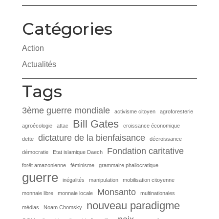
Catégories
Action
Actualités
Tags
3ème guerre mondiale
activisme citoyen
agroforesterie
Bill Gates
agroécologie
attac
croissance économique
dictature de la bienfaisance
dette
décroissance
Fondation caritative
démocratie
Etat islamique Daech
forêt amazonienne
féminisme
grammaire phallocratique
guerre
inégalités
manipulation
mobilisation citoyenne
Monsanto
monnaie libre
monnaie locale
multinationales
nouveau paradigme
médias
Noam Chomsky