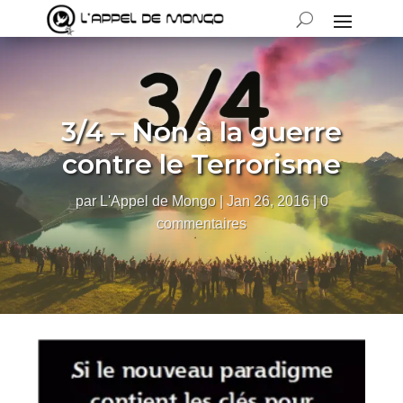
3/4 – Non à la guerre
contre le Terrorisme
par
L'Appel de Mongo
|
Jan 26, 2016
|
0
commentaires